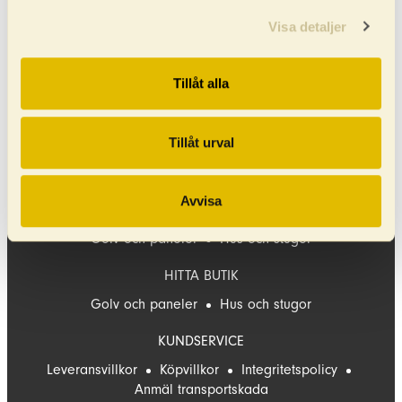
produkter bygger på noggrant utvalda råvaror och
gedigen hantverkstradition.
Visa detaljer
Baseco Golv AB
Box 86 924 21 Sorsele
Org. nr:
556295-1953
Tillåt alla
Telefon
0952-550 10
E-post
info@baseco.se
Tillåt urval
FAQ
Hus och stugor
Avvisa
BROSCHYRER
Golv och paneler
Hus och stugor
HITTA BUTIK
Golv och paneler
Hus och stugor
KUNDSERVICE
Leveransvillkor
Köpvillkor
Integritetspolicy
Anmäl transportskada