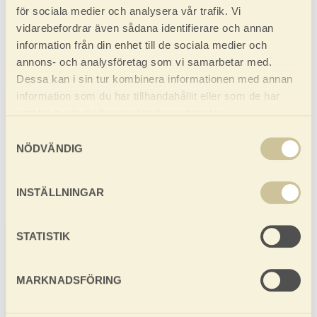
för sociala medier och analysera vår trafik. Vi
några dagar för att slutföra ditt köp. Allt för att du
ska känna dig trygg med köpet.
vidarebefordrar även sådana identifierare och annan
information från din enhet till de sociala medier och
ANTAL
annons- och analysföretag som vi samarbetar med.
Dessa kan i sin tur kombinera informationen med annan
DINA VAL
information som du har tillhandahållit eller som de har
samlat in när du har använt deras tjänster.
Högliden garage 25-30 kvm (1 st)
84 700 kr
Samtyckesval
TOTALPRIS
84 700 KR
NÖDVÄNDIG
INSTÄLLNINGAR
STATISTIK
MARKNADSFÖRING
Baseco tillverkar och marknadsför golv, paneler
och stugor av absolut norrländsk kvalitet. Alla våra