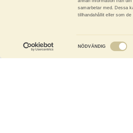
annan information från din
samarbetar med. Dessa kan
tillhandahållit eller som d
Samtyckesval
NÖDVÄNDIG
Vi är uppväxta i bar
Och vi skulle aldri
råvaror finns boksta
än söderut. Det ger et