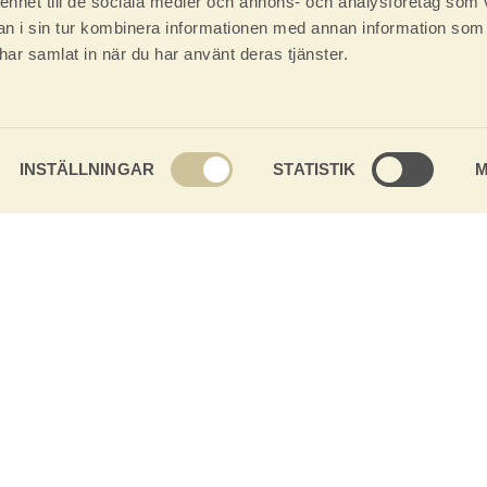
 enhet till de sociala medier och annons- och analysföretag som 
 i sin tur kombinera informationen med annan information som
e har samlat in när du har använt deras tjänster.
INSTÄLLNINGAR
STATISTIK
M
Om Baseco
rskogsbältet i norra Norrlands inland.
Vi kan trä. Vi vet vilken fa
g sätta vårt varumärke på produkter där råvaran inte är av högsta 
vligen runt knuten. Tack vare våra långa och kalla vintrar växer t
t trä med täta årsringar och ett hårt virke. Som gjort för att vara r
och stugor – som håller i generationer.