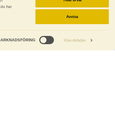
vi
 du har
Avvisa
ARKNADSFÖRING
Visa detaljer
ntastisk råvara det är.
kvalitet. Våra unika
räden här långsammare
åvaran till golv, panel