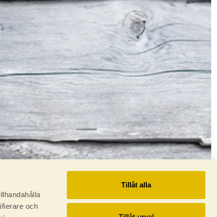
Tillåt alla
illhandahålla
ifierare och
Tillåt urval