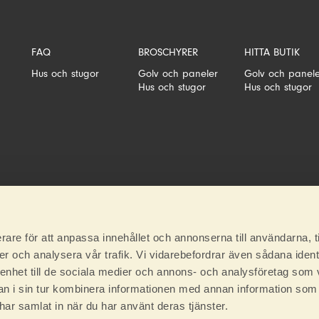
FAQ
BROSCHYRER
HITTA BUTIK
Hus och stugor
Golv och paneler
Golv och panel
Hus och stugor
Hus och stugor
rare för att anpassa innehållet och annonserna till användarna, t
er och analysera vår trafik. Vi vidarebefordrar även sådana ident
 enhet till de sociala medier och annons- och analysföretag som 
 i sin tur kombinera informationen med annan information som
e har samlat in när du har använt deras tjänster.