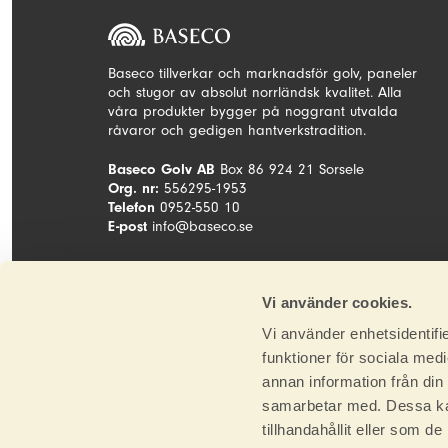
Baseco tillverkar och marknadsför golv, paneler
och stugor av absolut norrländsk kvalitet. Alla
våra produkter bygger på noggrant utvalda
råvaror och gedigen hantverkstradition.
Baseco Golv AB
Box 86 924 21 Sorsele
Org. nr:
556295-1953
Telefon
0952-550 10
E-post
info@baseco.se
Vi använder cookies.
Vi använder enhetsidentifie
funktioner för sociala medi
annan information från din
samarbetar med. Dessa kan
tillhandahållit eller som d