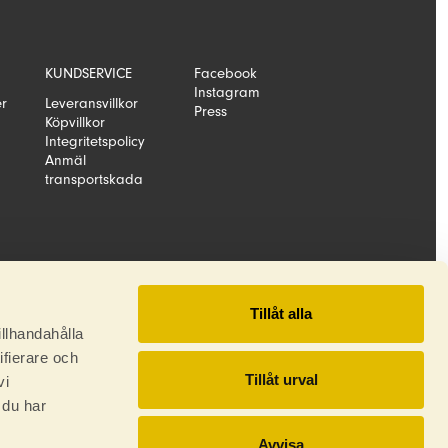
KUNDSERVICE
Facebook
Instagram
er
Leveransvillkor
Press
Köpvillkor
Integritetspolicy
Anmäl
transportskada
Tillåt alla
illhandahålla
ifierare och
Tillåt urval
vi
 du har
Avvisa