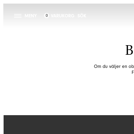
MENY
VARUKORG
SÖK
0
B
Om du väljer en ob
F