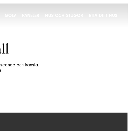
GOLV
PANELER
HUS OCH STUGOR
RITA DITT HUS
ll
tseende och känsla.
d.