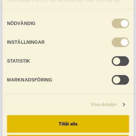
information som du har tillhandahållit eller som de har
samlat in när du har använt deras tjänster.
Samtyckesval
NÖDVÄNDIG
Behandling
och
INSTÄLLNINGAR
underhåll
STATISTIK
MARKNADSFÖRING
Visa detaljer
Tillåt alla