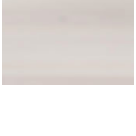
Ge ditt golv ett
längre liv