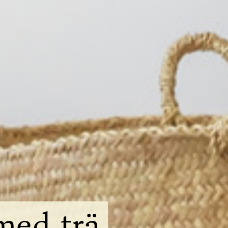
med
trä