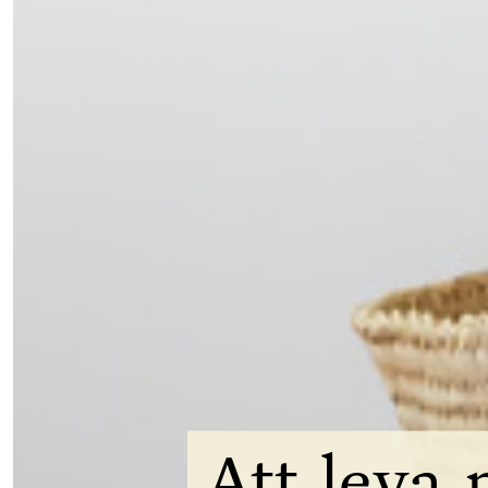
Att
leva