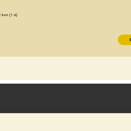
0 kvm (1 st)
FAQ
BROSCHYRER
HITTA BUTIK