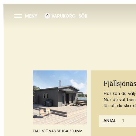
MENY
VARUKORG
SÖK
0
Fjällsjönä
Här kan du välj
När du väl bestä
för att du ska 
ANTAL
FJÄLLSJÖNÄS STUGA 50 KVM