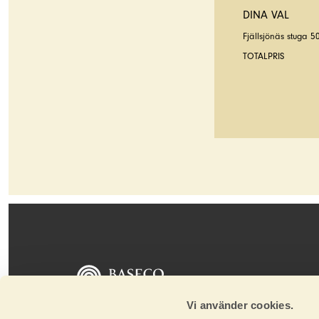
DINA VAL
Fjällsjönäs stuga 5
TOTALPRIS
Baseco tillverkar och marknadsför golv, paneler
Vi använder cookies.
och stugor av absolut norrländsk kvalitet. Alla