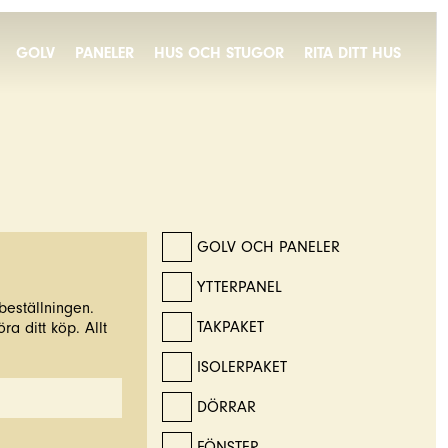
GOLV
PANELER
HUS OCH STUGOR
RITA DITT HUS
GOLV OCH PANELER
YTTERPANEL
beställningen.
TAKPAKET
ra ditt köp. Allt
ISOLERPAKET
DÖRRAR
FÖNSTER