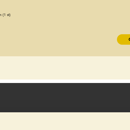
 (1 st)
FAQ
BROSCHYRER
HITTA BUTIK