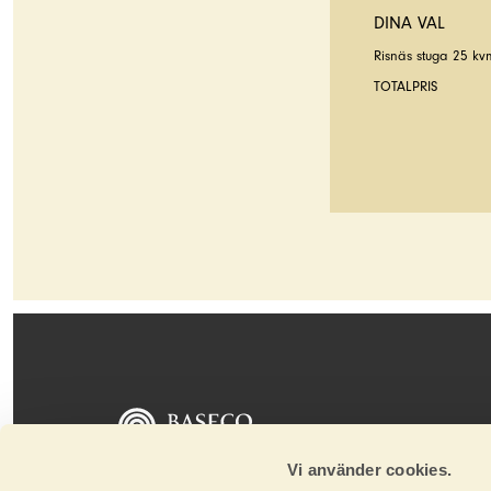
DINA VAL
Risnäs stuga 25 kvm
TOTALPRIS
Baseco tillverkar och marknadsför golv, paneler
Vi använder cookies.
och stugor av absolut norrländsk kvalitet. Alla