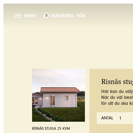
MENY
VARUKORG
SÖK
0
Risnäs st
Här kan du välj
När du väl bestä
för att du ska 
ANTAL
RISNÄS STUGA 25 KVM