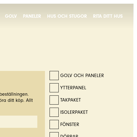
GOLV
PANELER
HUS OCH STUGOR
RITA DITT HUS
GOLV OCH PANELER
YTTERPANEL
beställningen.
TAKPAKET
ra ditt köp. Allt
ISOLERPAKET
FÖNSTER
DÖRRAR