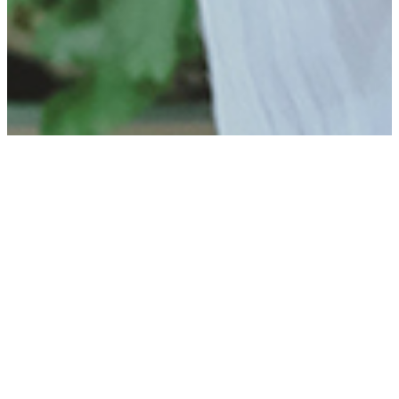
”Golvet ger liv och
själ åt stugan”
För kreatören och Instagramprofilen Frida Lundgren
var valet självklart när sommarstugan behövde rustas
upp: Riktiga grangolv från Västerbotten.
– Känslan av plankgolv under fötterna är oslagbar,
säger hon.