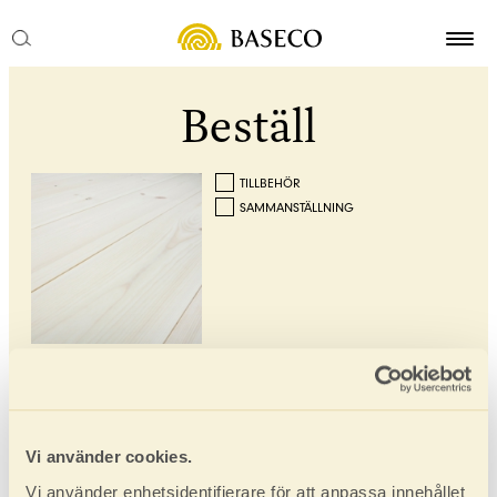
Beställ
TILLBEHÖR
SAMMANSTÄLLNING
FURU CLASSIC VIT
Furu Classic Vit
Här kan du enkelt och smidigt beställa massiva
Vi använder cookies.
trägolv. Du hämtar och betalar hos din lokala
återförsäljare. Normal leveranstid är 2-4 veckor.
Vi använder enhetsidentifierare för att anpassa innehållet