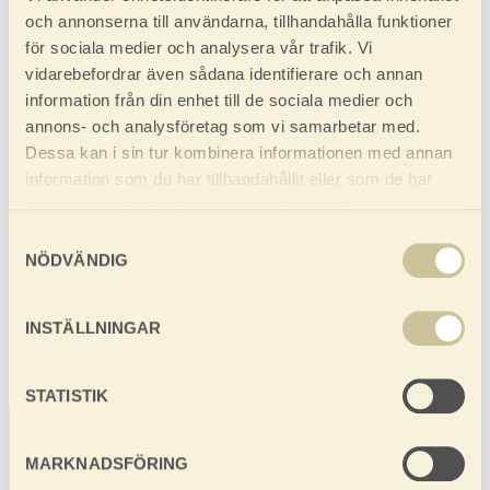
och annonserna till användarna, tillhandahålla funktioner
Observera att vid beställningar under 20 kvm
för sociala medier och analysera vår trafik. Vi
tillkommer en hanteringsavgift.
vidarebefordrar även sådana identifierare och annan
information från din enhet till de sociala medier och
ANTAL
annons- och analysföretag som vi samarbetar med.
DIMENSIONER
Dessa kan i sin tur kombinera informationen med annan
information som du har tillhandahållit eller som de har
KVALITET
samlat in när du har använt deras tjänster.
DINA VAL
Samtyckesval
NÖDVÄNDIG
TOTALPRIS
0 KR
INSTÄLLNINGAR
STATISTIK
MARKNADSFÖRING