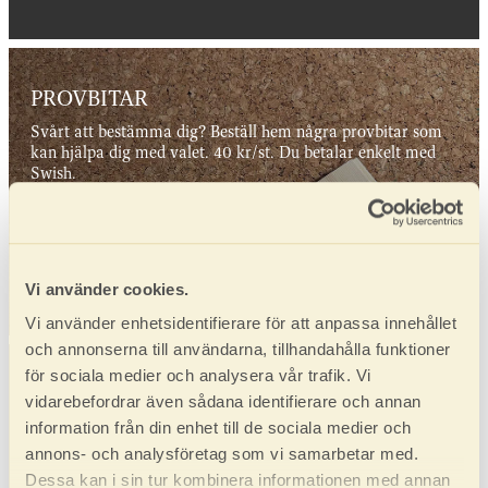
PROVBITAR
Svårt att bestämma dig? Beställ hem några provbitar som
kan hjälpa dig med valet. 40 kr/st. Du betalar enkelt med
Swish.
Beställ provbitar
Vi använder cookies.
Vi använder enhetsidentifierare för att anpassa innehållet
och annonserna till användarna, tillhandahålla funktioner
för sociala medier och analysera vår trafik. Vi
VÅRA ÅTERFÖRSÄLJARE
vidarebefordrar även sådana identifierare och annan
Här hittar du din närmaste återförsäljare. Finns ingen
information från din enhet till de sociala medier och
återförsäljare i närheten, kontakta oss direkt på 0952 550
annons- och analysföretag som vi samarbetar med.
10.
Dessa kan i sin tur kombinera informationen med annan